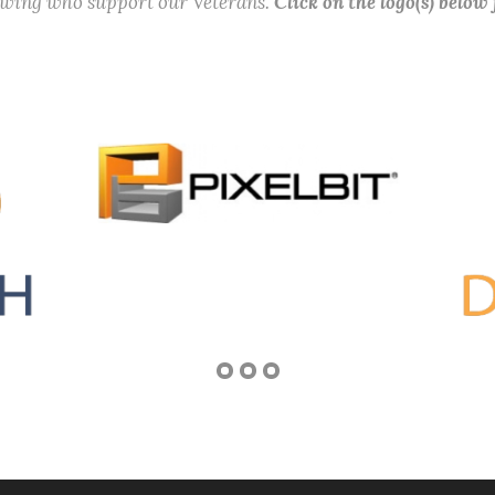
lowing who support our Veterans.
Click on the logo(s) below