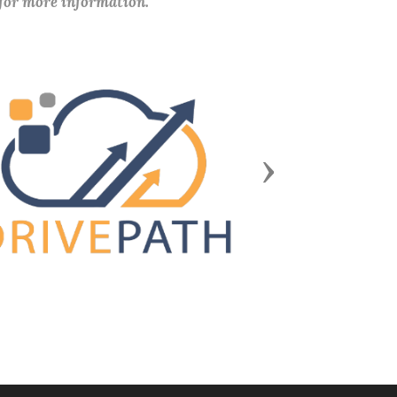
 for more information.
Next